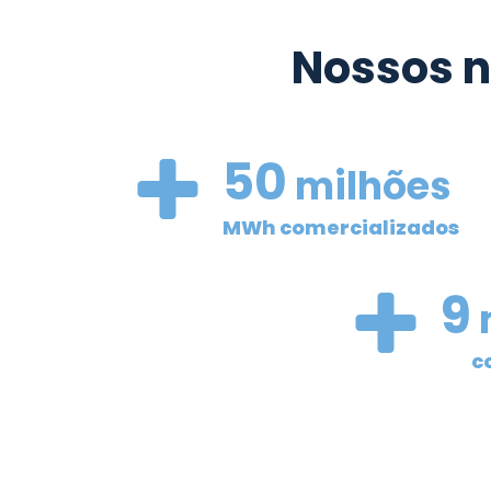
Nossos 
50
milhões
MWh comercializados
9
de
c