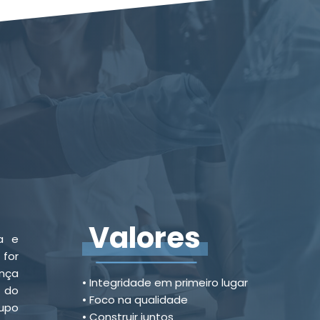
Valores
ca e
for
ança
• Integridade em primeiro lugar
 do
• Foco na qualidade
upo
• Construir juntos