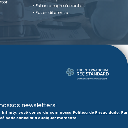
tor
• Estar sempre à frente
• Fazer diferente
nossas newsletters:
a Infinity, você concorda com nossa
Política de Privacidade.
Par
ocê pode cancelar a qualquer momento.