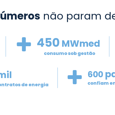
números
não param de
450
MWmed
de
consumo sob gestão
pa
mil
600
confiam e
ontratos de energia