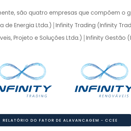
mente, são quatro empresas que compõem o g
ora de Energia Ltda.)│Infinity Trading (Infinity T
áveis, Projeto e Soluções Ltda.)│Infinity Gestão 
RELATÓRIO DO FATOR DE ALAVANCAGEM - CCEE