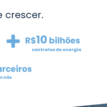
 crescer.
10
R$
bilhões
de
contratos de energia
rceiros
m nós