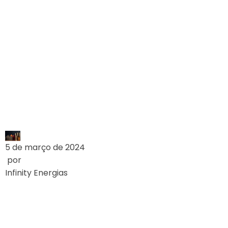
REDUÇÃO NOS
VALORES DE
REFERÊNCIA DAS
BANDEIRAS
TARIFÁRIAS
LEIA MAIS
5 de março de 2024
por
Infinity Energias
SUBSÍDIOS SERÃO
12,5% DA CONTA