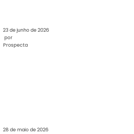
LEIA MAIS
23 de junho de 2026
por
Prospecta
HOW ONLINE
CASINOS WORK: A
DETAILED
OVERVIEW
LEIA MAIS
28 de maio de 2026