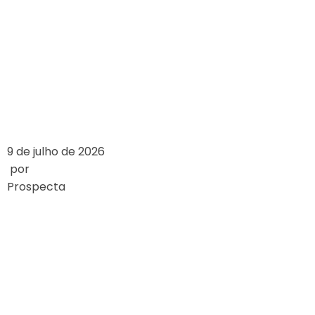
DE ENERGIA DO
BRASILEIRO EM
2024
LEIA MAIS
9 de julho de 2026
por
Prospecta
WIE SICH
GLÜCKSSPIELGESET
WELTWEIT
UNTERSCHEIDEN