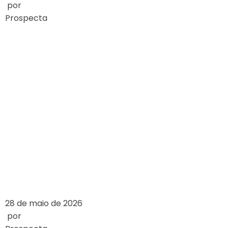
por
Prospecta
EXPLORING THE
ARCHITECTURAL
DESIGN OF
FAMOUS
CASINOS
LEIA MAIS
28 de maio de 2026
por