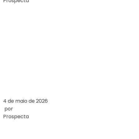
Prospecta
ANALIZA
TRENDÓW:
KASYNA MOBILNE
VERSUS KASYNA
DESKTOPOWE
LEIA MAIS
4 de maio de 2026
por
Prospecta
ESTUDO DE CASO: