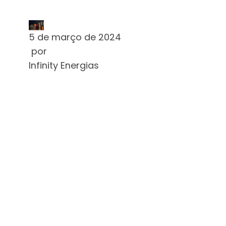
LEIA MAIS
5 de março de 2024
por
Infinity Energias
SUBSÍDIOS
SERÃO
12,5% DA
CONTA DE
ENERGIA