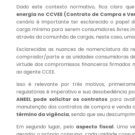
Dado este contexto normativo, fica claro qu
energia no CCVEE (Contrato de Compra e Vend
cenário é importante ter esclarecido o papel 
carga mínima para serem consumidores livres i
através da comunhão de cargas, neste caso, uma 
Esclarecidas as nuances de nomenclatura da r
comprador/parte e as unidades consumidoras dev
virtude dos compromissos financeiros firmados 
ao agente CCEE.
Isso é relevante por três motivos, primeira
regulatórias é imperativo e sua desobediência p
ANEEL pode solicitar os contratos
para avali
manutenção dos contratos de compra e venda 
término da vigência
, sendo que seu descumprim
Em segundo lugar, pelo
aspecto fiscal
. Uma ve
gerador o próprio consumo, cada unidade consum