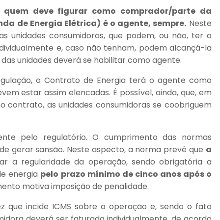
e
quem deve figurar como comprador/parte da
a de Energia Elétrica) é o agente, sempre.
Neste
das unidades consumidoras, que podem, ou não, ter a
ndividualmente e, caso não tenham, podem alcançá-la
das unidades deverá se habilitar como agente.
egulação, o Contrato de Energia terá o agente como
em estar assim elencadas. É possível, ainda, que, em
no contrato, as unidades consumidoras se coobriguem
mente pelo regulatório. O cumprimento das normas
ode gerar sansão. Neste aspecto, a norma prevê que
a
ar a regularidade da operação, sendo obrigatória a
de energia
pelo prazo mínimo de cinco anos após o
ento motiva imposição de penalidade.
z que incide ICMS sobre a operação e, sendo o fato
idora deverá ser faturada individualmente, de acordo