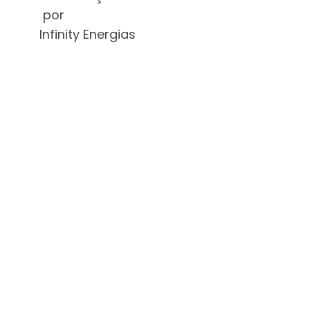
por
Infinity Energias
A AGÊNCIA
NACIONAL
DE ENERGIA
ELÉTRICA
(ANEEL)
APROVA
REDUÇÃO