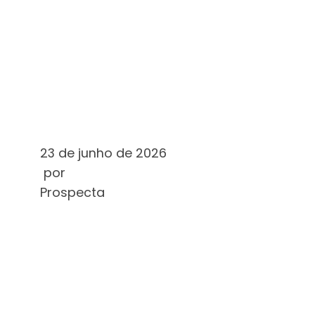
WELTW
UNTERSCH
LEIA MAIS
23 de junho de 2026
por
Prospecta
HOW
ONLINE
CASINOS