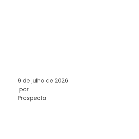
DO
BRASILEIRO
EM 2024
LEIA MAIS
9 de julho de 2026
por
Prospecta
WIE SI
GLÜCKSSPIE