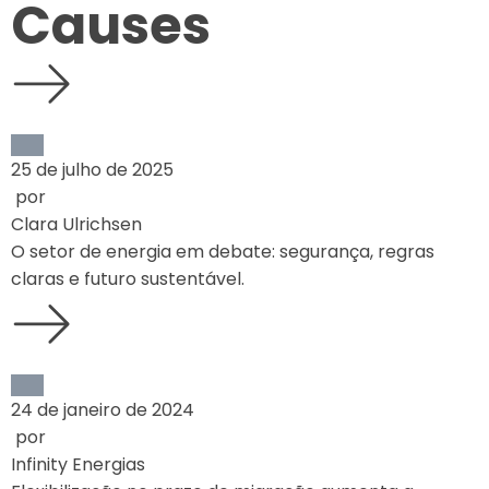
Causes
25 de julho de 2025
por
Clara Ulrichsen
O setor de energia em debate: segurança, regras
claras e futuro sustentável.
24 de janeiro de 2024
por
Infinity Energias