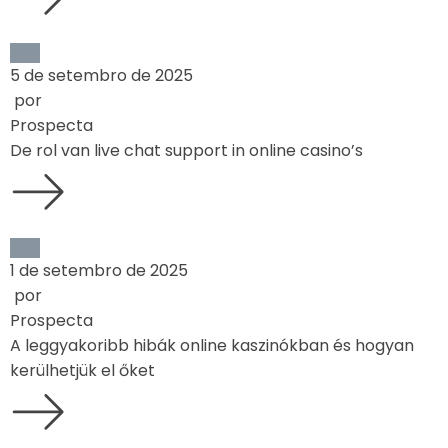
5 de setembro de 2025
por
Prospecta
De rol van live chat support in online casino’s
1 de setembro de 2025
por
Prospecta
A leggyakoribb hibák online kaszinókban és hogyan
kerülhetjük el őket