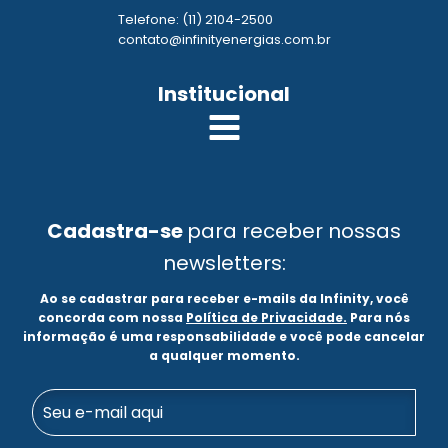
Telefone: (11) 2104-2500
contato@infinityenergias.com.br
Institucional
Cadastra-se
para receber nossas
newsletters:
Ao se cadastrar para receber e-mails da Infinity, você
concorda com nossa
Política de Privacidade.
Para nós
informação é uma responsabilidade e você pode cancelar
a qualquer momento.