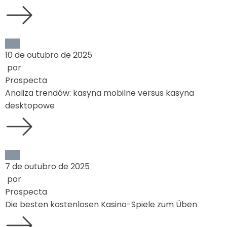
10 de outubro de 2025
por
Prospecta
Analiza trendów: kasyna mobilne versus kasyna
desktopowe
7 de outubro de 2025
por
Prospecta
Die besten kostenlosen Kasino-Spiele zum Üben