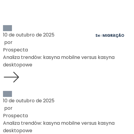
10 de outubro de 2025
Sem categoria
Sem categoria
Sem categoria
Sem categoria
Sem categoria
Sem categoria
Sem categoria
Sem categoria
MIGRAÇÃO
JURÍDICO
por
Prospecta
Analiza trendów: kasyna mobilne versus kasyna
desktopowe
10 de outubro de 2025
por
Prospecta
Analiza trendów: kasyna mobilne versus kasyna
desktopowe