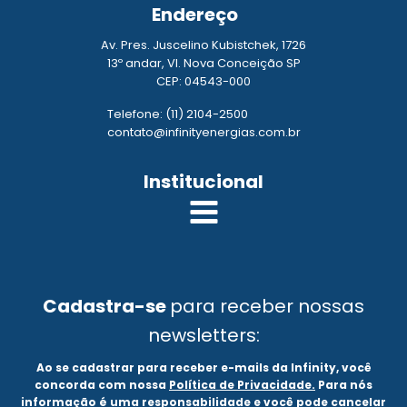
Endereço
Av. Pres. Juscelino Kubistchek, 1726
13º andar, Vl. Nova Conceição SP
CEP: 04543-000
Telefone: (11) 2104-2500
contato@infinityenergias.com.br
Institucional
Cadastra-se
para receber nossas
newsletters:
Ao se cadastrar para receber e-mails da Infinity, você
concorda com nossa
Política de Privacidade.
Para nós
informação é uma responsabilidade e você pode cancelar