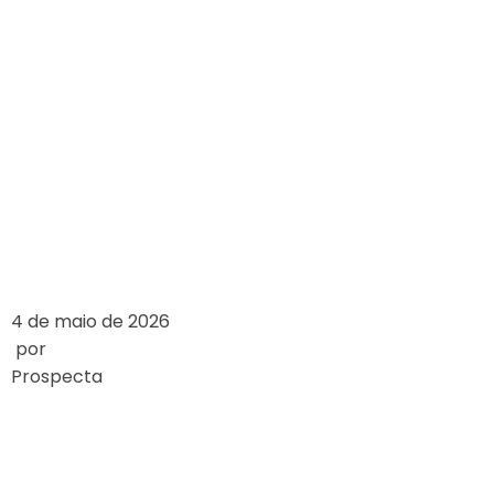
ANALIZA
TRENDÓW:
KASYNA MOBILNE
VERSUS KASYNA
DESKTOPOWE
LEIA MAIS
4 de maio de 2026
por
Prospecta
ESTUDO DE CASO:
O IMPACTO DOS