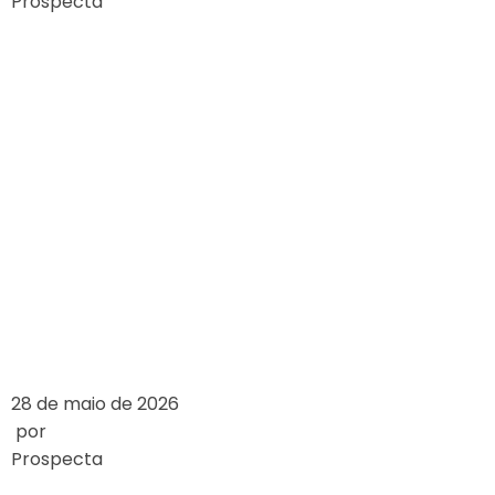
Prospecta
EXPLORING THE
ARCHITECTURAL
DESIGN OF
FAMOUS
CASINOS
LEIA MAIS
28 de maio de 2026
por
Prospecta