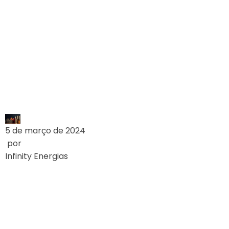
VALORES DE
REFERÊNCIA DAS
BANDEIRAS
TARIFÁRIAS
LEIA MAIS
5 de março de 2024
por
Infinity Energias
SUBSÍDIOS SERÃO
12,5% DA CONTA
DE ENERGIA DO