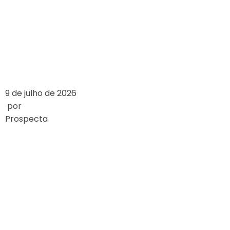
BRASILEIRO EM
2024
LEIA MAIS
9 de julho de 2026
por
Prospecta
WIE SICH
GLÜCKSSPIELGESET
WELTWEIT
UNTERSCHEIDEN
LEIA MAIS