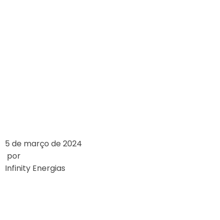
REDUÇÃO NOS
VALORES DE
REFERÊNCIA DAS
BANDEIRAS
TARIFÁRIAS
LEIA MAIS
5 de março de 2024
por
Infinity Energias
SUBSÍDIOS SERÃO
12,5% DA CONTA