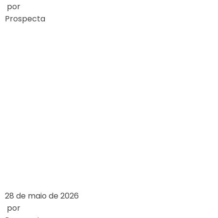
por
Prospecta
EXPLORING THE
ARCHITECTURAL
DESIGN OF
FAMOUS
CASINOS
LEIA MAIS
28 de maio de 2026
por