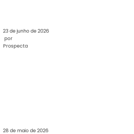
LEIA MAIS
23 de junho de 2026
por
Prospecta
HOW ONLINE
CASINOS WORK: A
DETAILED
OVERVIEW
LEIA MAIS
28 de maio de 2026