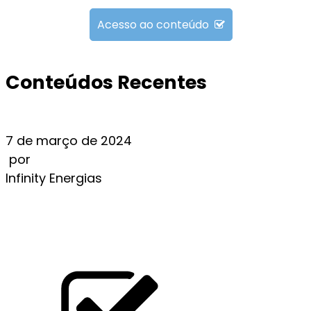
Acesso ao conteúdo
Conteúdos Recentes
7 de março de 2024
por
Infinity Energias
A AGÊNCIA NACIONAL DE ENERGIA ELÉTRICA
(ANEEL) APROVA REDUÇÃO NOS VALORES DE
REFERÊNCIA DAS BANDEIRAS TARIFÁRIAS
LEIA MAIS