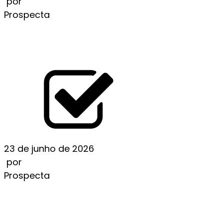
por
Prospecta
WIE SICH GLÜCKSSPIELGESETZE WELTWEIT
UNTERSCHEIDEN
LEIA MAIS
23 de junho de 2026
por
Prospecta
HOW ONLINE CASINOS WORK: A DETAILED
OVERVIEW
LEIA MAIS