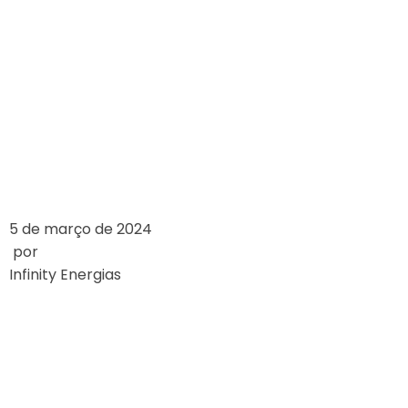
VALORES DE
REFERÊNCIA DAS
BANDEIRAS
TARIFÁRIAS
LEIA MAIS
5 de março de 2024
por
Infinity Energias
SUBSÍDIOS SERÃO
12,5% DA CONTA
DE ENERGIA DO