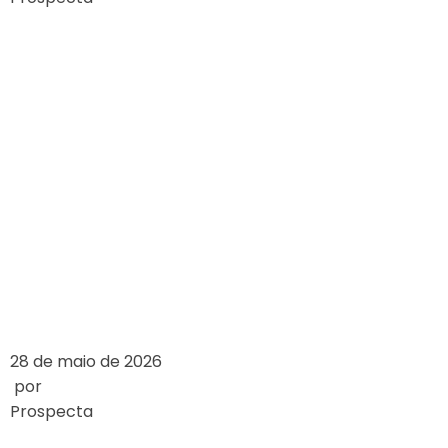
EXPLORING THE
ARCHITECTURAL
DESIGN OF
FAMOUS
CASINOS
LEIA MAIS
28 de maio de 2026
por
Prospecta