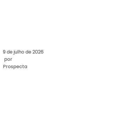
BRASILEIRO EM
2024
LEIA MAIS
9 de julho de 2026
por
Prospecta
WIE SICH
GLÜCKSSPIELGESET
WELTWEIT
UNTERSCHEIDEN
LEIA MAIS