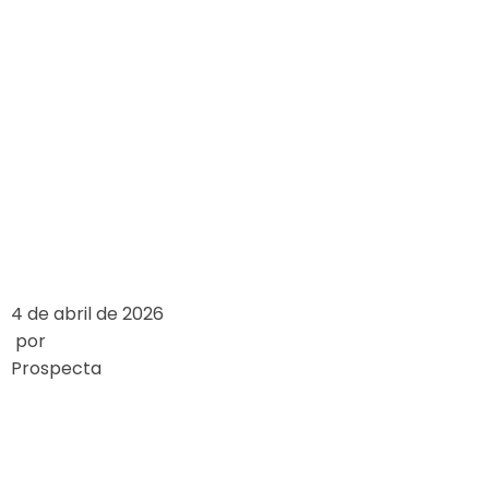
ANALIZA
TRENDÓW:
KASYNA MOBILNE
VERSUS KASYNA
DESKTOPOWE
LEIA MAIS
4 de abril de 2026
por
Prospecta
COMPARING
CANADIAN