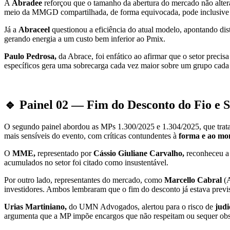
A
Abradee
reforçou que o tamanho da abertura do mercado não altera
meio da MMGD compartilhada, de forma equivocada, pode inclusiv
Já a
Abraceel
questionou a eficiência do atual modelo, apontando dis
gerando energia a um custo bem inferior ao Pmix.
Paulo Pedrosa,
da Abrace, foi enfático ao afirmar que o setor precis
específicos gera uma sobrecarga cada vez maior sobre um grupo cad
🔹 Painel 02 — Fim do Desconto do Fio e 
O segundo painel abordou as MPs 1.300/2025 e 1.304/2025, que tra
mais sensíveis do evento, com críticas contundentes à
forma e ao mo
O
MME,
representado por
Cássio Giuliane Carvalho,
reconheceu a 
acumulados no setor foi citado como insustentável.
Por outro lado, representantes do mercado, como
Marcello Cabral
(A
investidores. Ambos lembraram que o fim do desconto já estava previ
Urias Martiniano,
do UMN Advogados, alertou para o risco de
judi
argumenta que a MP impõe encargos que não respeitam ou sequer obs