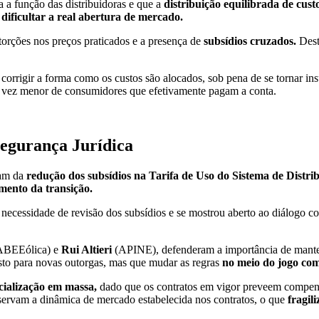
 a função das distribuidoras e que a
distribuição equilibrada de cust
e
dificultar a real abertura de mercado.
torções nos preços praticados e a presença de
subsídios cruzados.
Desta
a corrigir a forma como os custos são alocados, sob pena de se tornar in
a vez menor de consumidores que efetivamente pagam a conta.
Segurança Jurídica
tam da
redução dos subsídios na Tarifa de Uso do Sistema de Distr
mento da transição.
necessidade de revisão dos subsídios e se mostrou aberto ao diálogo 
BEEólica) e
Rui Altieri
(APINE), defenderam a importância de mant
sto para novas outorgas, mas que mudar as regras
no meio do jogo co
cialização em massa,
dado que os contratos em vigor preveem compensa
ervam a dinâmica de mercado estabelecida nos contratos, o que
fragili