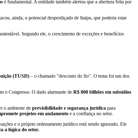
os
é fundamental. A entidade também alertou que a abertura feita por
cou, ainda, o potencial desperdiçado de Itaipu, que poderia estar
sustentável. Segundo ele, o crescimento de exceções e benefícios
ibuição (TUSD)
– o chamado "desconto do fio". O tema foi um dos
com o Congresso. O dado alarmante de
R$ 800 bilhões em subsídios
er o ambiente de
previsibilidade e segurança jurídica
para
mpromete projetos em andamento
e a confiança no setor.
ções e o próprio ordenamento jurídico está sendo ignorado. Ele
za a lógica do setor.