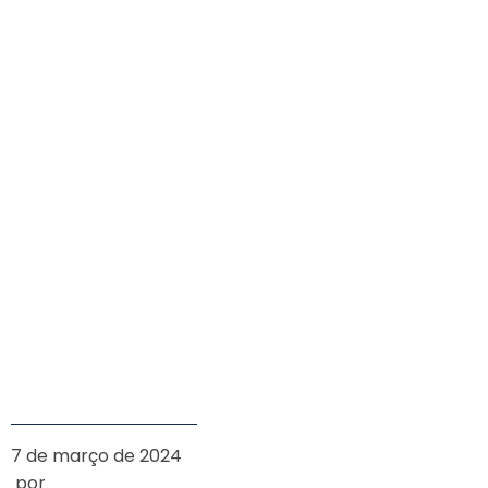
A AGÊNCIA
NACIONAL DE
ENERGIA ELÉTRICA
(ANEEL) APROVA
REDUÇÃO NOS
VALORES DE
REFERÊNCIA DAS
BANDEIRAS
TARIFÁRIAS
7 de março de 2024
por