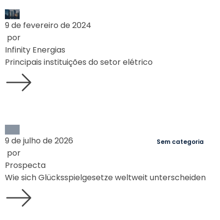
9 de fevereiro de 2024
por
Infinity Energias
Principais instituições do setor elétrico
9 de julho de 2026
Sem categoria
Sem categoria
Sem categoria
Sem categoria
Sem categoria
Sem categoria
Sem categoria
Sem categoria
Sem categoria
Sem categoria
Sem categoria
Sem categoria
Sem categoria
Sem categoria
Sem categoria
Sem categoria
Sem categoria
Sem categoria
Sem categoria
Sem categoria
por
Prospecta
Wie sich Glücksspielgesetze weltweit unterscheiden