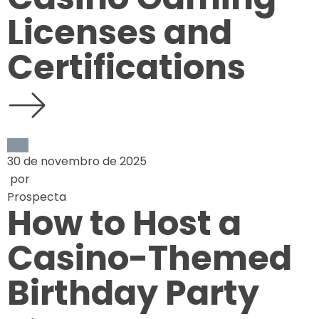
Licenses and
Certifications
30 de novembro de 2025
por
Prospecta
How to Host a
Casino-Themed
Birthday Party