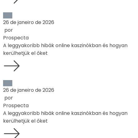
26 de janeiro de 2026
por
Prospecta
A leggyakoribb hibák online kaszinókban és hogyan
kerülhetjük el őket
26 de janeiro de 2026
por
Prospecta
A leggyakoribb hibák online kaszinókban és hogyan
kerülhetjük el őket