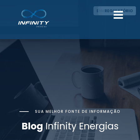
ENERGIA ELÉTRICA
MERCADO LIVRE
REGULATÓRIO
SUA MELHOR FONTE DE INFORMAÇÃO
Blog
Infinity Energias