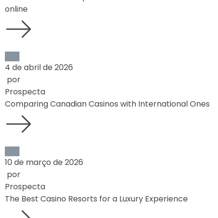
online
4 de abril de 2026
por
Prospecta
Comparing Canadian Casinos with International Ones
10 de março de 2026
por
Prospecta
The Best Casino Resorts for a Luxury Experience