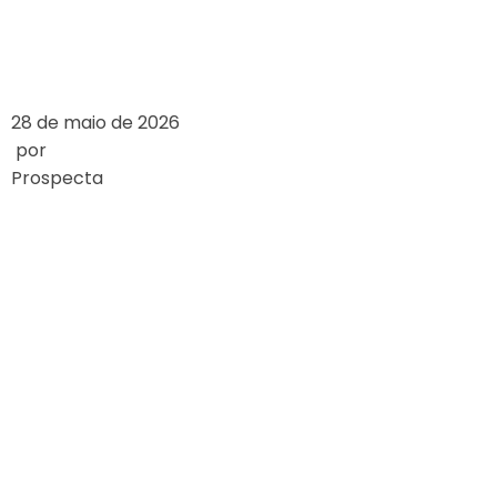
LEIA MAIS
28 de maio de 2026
por
Prospecta
EXPLORING THE
ARCHITECTURAL
DESIGN OF
FAMOUS
CASINOS