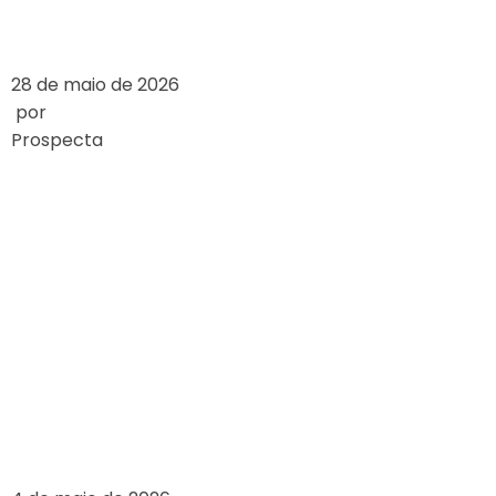
LEIA MAIS
28 de maio de 2026
por
Prospecta
ANALIZA
TRENDÓW:
KASYNA MOBILNE
VERSUS KASYNA
DESKTOPOWE
LEIA MAIS