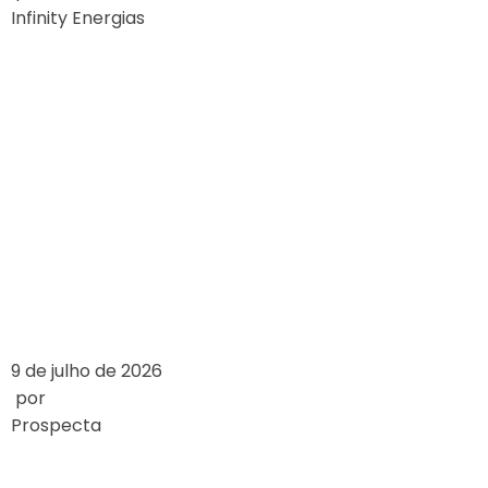
Infinity Energias
SUBSÍDIOS SERÃO
12,5% DA CONTA
DE ENERGIA DO
BRASILEIRO EM
2024
LEIA MAIS
9 de julho de 2026
por
Prospecta
WIE SICH