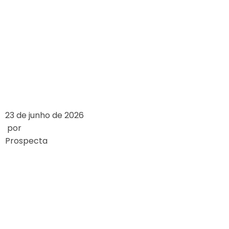
GLÜCKSSPIELGESET
WELTWEIT
UNTERSCHEIDEN
LEIA MAIS
23 de junho de 2026
por
Prospecta
HOW ONLINE
CASINOS WORK: A
DETAILED
OVERVIEW