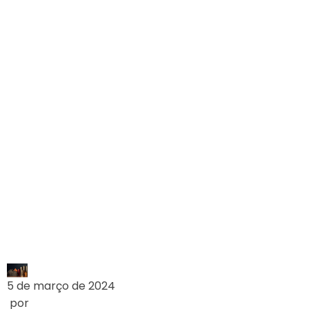
NACIONAL DE
ENERGIA ELÉTRICA
(ANEEL) APROVA
REDUÇÃO NOS
VALORES DE
REFERÊNCIA DAS
BANDEIRAS
TARIFÁRIAS
LEIA MAIS
5 de março de 2024
por