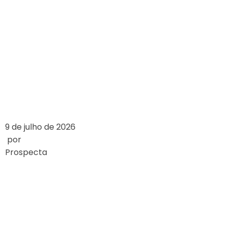
12,5% DA CONTA
DE ENERGIA DO
BRASILEIRO EM
2024
LEIA MAIS
9 de julho de 2026
por
Prospecta
WIE SICH
GLÜCKSSPIELGESET
WELTWEIT