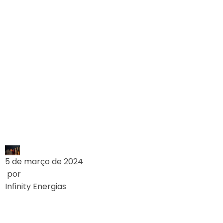
(ANEEL) APROVA
REDUÇÃO NOS
VALORES DE
REFERÊNCIA DAS
BANDEIRAS
TARIFÁRIAS
LEIA MAIS
5 de março de 2024
por
Infinity Energias
SUBSÍDIOS SERÃO