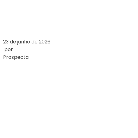
UNTERSCHEIDEN
LEIA MAIS
23 de junho de 2026
por
Prospecta
HOW ONLINE
CASINOS WORK: A
DETAILED
OVERVIEW
LEIA MAIS