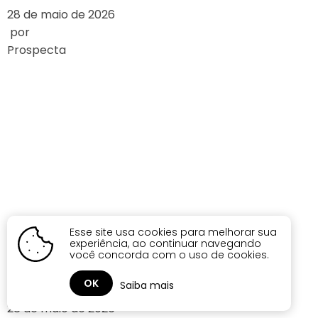
28 de maio de 2026
por
Prospecta
EXPLORING THE
ARCHITECTURAL
DESIGN OF
FAMOUS
CASINOS
Esse site usa cookies para melhorar sua
experiência, ao continuar navegando
você concorda com o uso de cookies.
LEIA MAIS
OK
Saiba mais
28 de maio de 2026