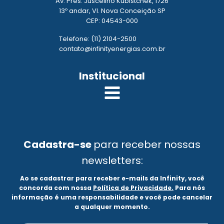
Av. Pres. Juscelino Kubistchek, 1726
13º andar, Vl. Nova Conceição SP
CEP: 04543-000
Telefone: (11) 2104-2500
contato@infinityenergias.com.br
Institucional
Cadastra-se
para receber nossas
newsletters:
Ao se cadastrar para receber e-mails da Infinity, você
concorda com nossa
Política de Privacidade.
Para nós
informação é uma responsabilidade e você pode cancelar
a qualquer momento.