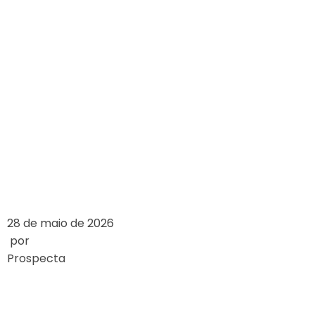
EXPLORING THE
ARCHITECTURAL
DESIGN OF
FAMOUS
CASINOS
LEIA MAIS
28 de maio de 2026
por
Prospecta
ANALIZA