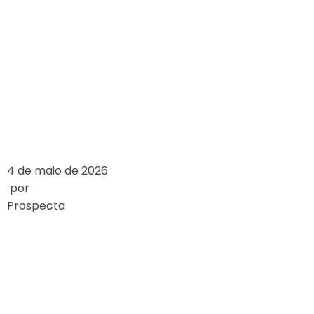
TRENDÓW:
KASYNA MOBILNE
VERSUS KASYNA
DESKTOPOWE
LEIA MAIS
4 de maio de 2026
por
Prospecta
ESTUDO DE CASO:
O IMPACTO DOS
BÓNUS NOS