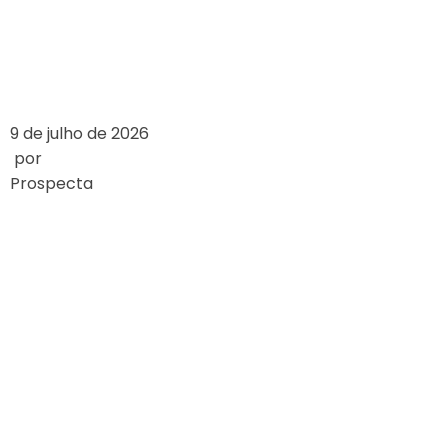
2024
LEIA MAIS
9 de julho de 2026
por
Prospecta
WIE SICH
GLÜCKSSPIELGESET
WELTWEIT
UNTERSCHEIDEN
LEIA MAIS