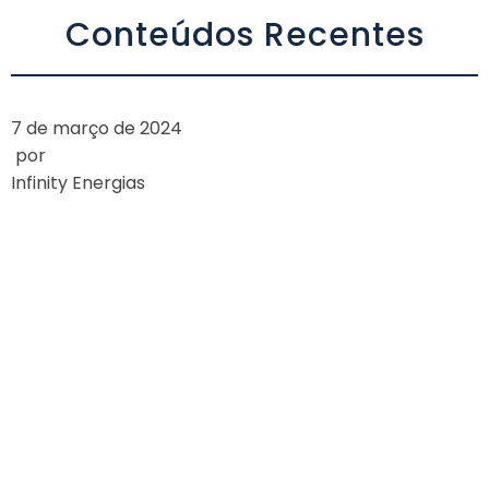
Conteúdos Recentes
7 de março de 2024
por
Infinity Energias
A AGÊNCIA
NACIONAL DE
ENERGIA ELÉTRICA
(ANEEL) APROVA
REDUÇÃO NOS
VALORES DE