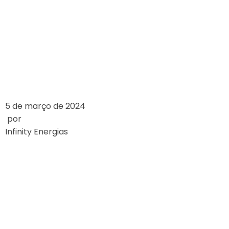
REFERÊNCIA DAS
BANDEIRAS
TARIFÁRIAS
LEIA MAIS
5 de março de 2024
por
Infinity Energias
SUBSÍDIOS SERÃO
12,5% DA CONTA
DE ENERGIA DO
BRASILEIRO EM